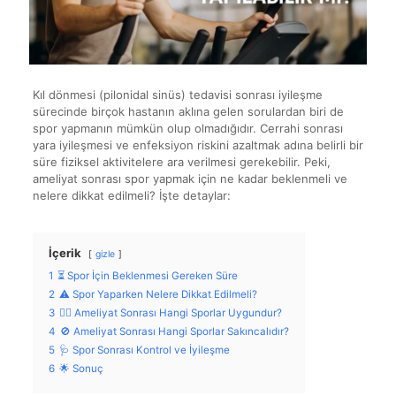
Kıl dönmesi (pilonidal sinüs) tedavisi sonrası iyileşme
sürecinde birçok hastanın aklına gelen sorulardan biri de
spor yapmanın mümkün olup olmadığıdır. Cerrahi sonrası
yara iyileşmesi ve enfeksiyon riskini azaltmak adına belirli bir
süre fiziksel aktivitelere ara verilmesi gerekebilir. Peki,
ameliyat sonrası spor yapmak için ne kadar beklenmeli ve
nelere dikkat edilmeli? İşte detaylar:
İçerik
gizle
1
⏳ Spor İçin Beklenmesi Gereken Süre
2
⚠️ Spor Yaparken Nelere Dikkat Edilmeli?
3
🏃‍♂️ Ameliyat Sonrası Hangi Sporlar Uygundur?
4
🚫 Ameliyat Sonrası Hangi Sporlar Sakıncalıdır?
5
🩺 Spor Sonrası Kontrol ve İyileşme
6
🌟 Sonuç