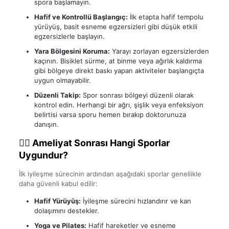
spora başlamayın.
Hafif ve Kontrollü Başlangıç:
İlk etapta hafif tempolu
yürüyüş, basit esneme egzersizleri gibi düşük etkili
egzersizlerle başlayın.
Yara Bölgesini Koruma:
Yarayı zorlayan egzersizlerden
kaçının. Bisiklet sürme, at binme veya ağırlık kaldırma
gibi bölgeye direkt baskı yapan aktiviteler başlangıçta
uygun olmayabilir.
Düzenli Takip:
Spor sonrası bölgeyi düzenli olarak
kontrol edin. Herhangi bir ağrı, şişlik veya enfeksiyon
belirtisi varsa sporu hemen bırakıp doktorunuza
danışın.
🏃‍♂️ Ameliyat Sonrası Hangi Sporlar
Uygundur?
İlk iyileşme sürecinin ardından aşağıdaki sporlar genellikle
daha güvenli kabul edilir:
Hafif Yürüyüş:
İyileşme sürecini hızlandırır ve kan
dolaşımını destekler.
Yoga ve Pilates:
Hafif hareketler ve esneme