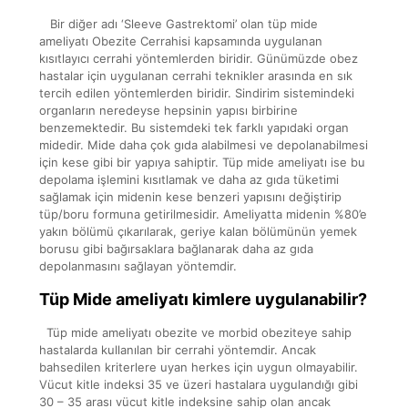
Bir diğer adı ‘Sleeve Gastrektomi’ olan tüp mide
ameliyatı Obezite Cerrahisi kapsamında uygulanan
kısıtlayıcı cerrahi yöntemlerden biridir. Günümüzde obez
hastalar için uygulanan cerrahi teknikler arasında en sık
tercih edilen yöntemlerden biridir. Sindirim sistemindeki
organların neredeyse hepsinin yapısı birbirine
benzemektedir. Bu sistemdeki tek farklı yapıdaki organ
midedir. Mide daha çok gıda alabilmesi ve depolanabilmesi
için kese gibi bir yapıya sahiptir. Tüp mide ameliyatı ise bu
depolama işlemini kısıtlamak ve daha az gıda tüketimi
sağlamak için midenin kese benzeri yapısını değiştirip
tüp/boru formuna getirilmesidir. Ameliyatta midenin %80’e
yakın bölümü çıkarılarak, geriye kalan bölümünün yemek
borusu gibi bağırsaklara bağlanarak daha az gıda
depolanmasını sağlayan yöntemdir.
Tüp Mide ameliyatı kimlere uygulanabilir?
Tüp mide ameliyatı obezite ve morbid obeziteye sahip
hastalarda kullanılan bir cerrahi yöntemdir. Ancak
bahsedilen kriterlere uyan herkes için uygun olmayabilir.
Vücut kitle indeksi 35 ve üzeri hastalara uygulandığı gibi
30 – 35 arası vücut kitle indeksine sahip olan ancak