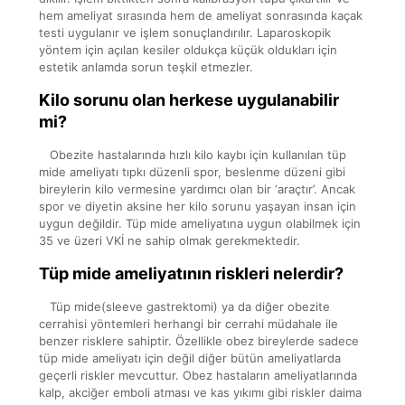
hem ameliyat sırasında hem de ameliyat sonrasında kaçak
testi uygulanır ve işlem sonuçlandırılır. Laparoskopik
yöntem için açılan kesiler oldukça küçük oldukları için
estetik anlamda sorun teşkil etmezler.
Kilo sorunu olan herkese uygulanabilir
mi?
Obezite hastalarında hızlı kilo kaybı için kullanılan tüp
mide ameliyatı tıpkı düzenli spor, beslenme düzeni gibi
bireylerin kilo vermesine yardımcı olan bir ‘araçtır’. Ancak
spor ve diyetin aksine her kilo sorunu yaşayan insan için
uygun değildir. Tüp mide ameliyatına uygun olabilmek için
35 ve üzeri VKİ ne sahip olmak gerekmektedir.
Tüp mide ameliyatının riskleri nelerdir?
Tüp mide(sleeve gastrektomi) ya da diğer obezite
cerrahisi yöntemleri herhangi bir cerrahi müdahale ile
benzer risklere sahiptir. Özellikle obez bireylerde sadece
tüp mide ameliyatı için değil diğer bütün ameliyatlarda
geçerli riskler mevcuttur. Obez hastaların ameliyatlarında
kalp, akciğer emboli atması ve kas yıkımı gibi riskler daima