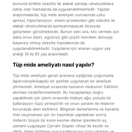
bununla birlikte obezite ile alakalı yandaş rahatsızlıklara
sahip olan hastalarda da uygulanabilmektedir. Yapılan
araştırmalarda, tüp mide ameliyatı sonrasında uyku
apnesi, hipertansiyon, eklem problemleri gibi obezite ile
alakalı rahatsızlıklarda azımsanmayacak düzeyde
gelişmeler görülmektedir. Bunun yanı sıra, kilo vermek için
daha önce diyet, egzersiz gibi çeşitli teknikler deneyip
başarısız olmuş obezite hastalarında da
uygulanabilmektedir. Uygulama için aranan uygun yaş
aralığı 18 ila 65 yaş arasındadır.
Tüp mide ameliyatı nasıl yapılır?
Tüp mide ameliyatı genel anestezi eşliğinde çoğunlukla
laparoskopik(kapalı) bir şekilde uygulanan bir ameliyat
yöntemidir. Ameliyat sırasında hastanın midesinin %80inin
alınması hedeflenmektedir. Bu hesaplamayı doğru
yapabilmek için işlem sırasında mideye ağız yoluyla bir
kalibrasyon tüpü yerleştirilir ve onun yardımı ile midenin
korunacak alanı belirlenir. Bölgede damarlanma ve kanama
riski oluşmaması için ön hazırlıklar yapıldıktan sonra
midenin büyük bir kısmı kesme-dikme işlemlerini eş
zamanlı uygulayan Cerrahi Stapler cihazı ile kesilir ve
dikilir. İşlem bittikten sonra kalibrasyon tüpü çıkartılır ve