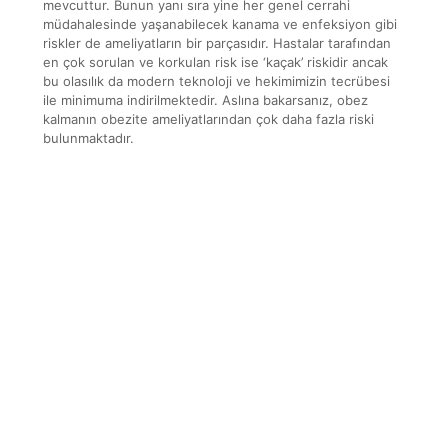
mevcuttur. Bunun yanı sıra yine her genel cerrahi
müdahalesinde yaşanabilecek kanama ve enfeksiyon gibi
riskler de ameliyatların bir parçasıdır. Hastalar tarafından
en çok sorulan ve korkulan risk ise ‘kaçak’ riskidir ancak
bu olasılık da modern teknoloji ve hekimimizin tecrübesi
ile minimuma indirilmektedir. Aslına bakarsanız, obez
kalmanın obezite ameliyatlarından çok daha fazla riski
bulunmaktadır.
9 Haziran
8 Haziran
8 Haziran
8 Haziran
2022
2022
2022
2022
Obezite
Tüp Mide
Tüp Mide
Tüp Mide
Ameliyatlarının
Ameliyatı
Ameliyatı
Ameliyatı
Avantajları
Nedir?
Süreci
Sonrası
Nelerdir ?
Kimlere
Nasıldır?
Normal
Uygulanabilir?
Hayata
Dönüş
Süreci
Nasıldır?