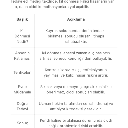
Tedavi edilmediği takdirde, kıl dönmesi kalıcı hasarların yanı
sıra, daha ciddi komplikasyonlara yol açabilir.
Başlık
Açıklama
Kıl
Kuyruk sokumunda, deri altında kıl
Dönmesi
birikmesi sonucu oluşan iltihaplı
Nedir?
rahatsızlıktır.
Apsenin
Kıl dönmesi apsesi zamanla iç basıncın
Patlaması
artması sonucu kendiliğinden patlayabilir.
Kontrolsüz sıvı çıkışı, enfeksiyonun
Tehlikeleri
yayılması ve kalıcı hasar riskini artırır.
Evde
Sıkmak veya delmeye çalışmak kesinlikle
Müdahale
önerilmez, ciddi sonuçları olabilir.
Doğru
Uzman hekim tarafından cerrahi drenaj ve
Tedavi
antibiyotik tedavisi gereklidir.
Kendi haline bırakılması durumunda ciddi
Sonuç
sağlık problemleri riski artabilir.