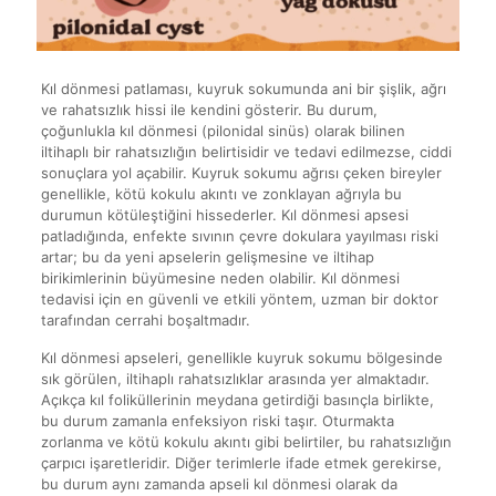
Kıl dönmesi patlaması, kuyruk sokumunda ani bir şişlik, ağrı
ve rahatsızlık hissi ile kendini gösterir. Bu durum,
çoğunlukla kıl dönmesi (pilonidal sinüs) olarak bilinen
iltihaplı bir rahatsızlığın belirtisidir ve tedavi edilmezse, ciddi
sonuçlara yol açabilir. Kuyruk sokumu ağrısı çeken bireyler
genellikle, kötü kokulu akıntı ve zonklayan ağrıyla bu
durumun kötüleştiğini hissederler. Kıl dönmesi apsesi
patladığında, enfekte sıvının çevre dokulara yayılması riski
artar; bu da yeni apselerin gelişmesine ve iltihap
birikimlerinin büyümesine neden olabilir. Kıl dönmesi
tedavisi için en güvenli ve etkili yöntem, uzman bir doktor
tarafından cerrahi boşaltmadır.
Kıl dönmesi apseleri, genellikle kuyruk sokumu bölgesinde
sık görülen, iltihaplı rahatsızlıklar arasında yer almaktadır.
Açıkça kıl foliküllerinin meydana getirdiği basınçla birlikte,
bu durum zamanla enfeksiyon riski taşır. Oturmakta
zorlanma ve kötü kokulu akıntı gibi belirtiler, bu rahatsızlığın
çarpıcı işaretleridir. Diğer terimlerle ifade etmek gerekirse,
bu durum aynı zamanda apseli kıl dönmesi olarak da