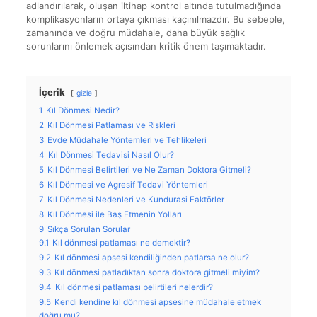
adlandırılarak, oluşan iltihap kontrol altında tutulmadığında
komplikasyonların ortaya çıkması kaçınılmazdır. Bu sebeple,
zamanında ve doğru müdahale, daha büyük sağlık
sorunlarını önlemek açısından kritik önem taşımaktadır.
İçerik
gizle
1
Kıl Dönmesi Nedir?
2
Kıl Dönmesi Patlaması ve Riskleri
3
Evde Müdahale Yöntemleri ve Tehlikeleri
4
Kıl Dönmesi Tedavisi Nasıl Olur?
5
Kıl Dönmesi Belirtileri ve Ne Zaman Doktora Gitmeli?
6
Kıl Dönmesi ve Agresif Tedavi Yöntemleri
7
Kıl Dönmesi Nedenleri ve Kundurasi Faktörler
8
Kıl Dönmesi ile Baş Etmenin Yolları
9
Sıkça Sorulan Sorular
9.1
Kıl dönmesi patlaması ne demektir?
9.2
Kıl dönmesi apsesi kendiliğinden patlarsa ne olur?
9.3
Kıl dönmesi patladıktan sonra doktora gitmeli miyim?
9.4
Kıl dönmesi patlaması belirtileri nelerdir?
9.5
Kendi kendine kıl dönmesi apsesine müdahale etmek
doğru mu?