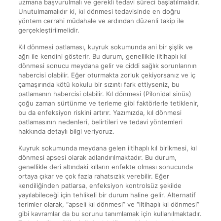
uzmana başvurulmalı ve gerekli tedavi süreci başlatılmalıdır.
Unutulmamalıdır ki, kıl dönmesi tedavisinde en doğru
yöntem cerrahi müdahale ve ardından düzenli takip ile
gerçekleştirilmelidir.
Kıl dönmesi patlaması, kuyruk sokumunda ani bir şişlik ve
ağrı ile kendini gösterir. Bu durum, genellikle iltihaplı kıl
dönmesi sonucu meydana gelir ve ciddi sağlık sorunlarının
habercisi olabilir. Eğer oturmakta zorluk çekiyorsanız ve iç
çamaşırında kötü kokulu bir sızıntı fark ettiyseniz, bu
patlamanın habercisi olabilir. Kıl dönmesi (Pilonidal sinüs)
çoğu zaman sürtünme ve terleme gibi faktörlerle tetiklenir,
bu da enfeksiyon riskini artırır. Yazımızda, kıl dönmesi
patlamasının nedenleri, belirtileri ve tedavi yöntemleri
hakkında detaylı bilgi veriyoruz.
Kuyruk sokumunda meydana gelen iltihaplı kıl birikmesi, kıl
dönmesi apsesi olarak adlandırılmaktadır. Bu durum,
genellikle deri altındaki kılların enfekte olması sonucunda
ortaya çıkar ve çok fazla rahatsızlık verebilir. Eğer
kendiliğinden patlarsa, enfeksiyon kontrolsüz şekilde
yayılabileceği için tehlikeli bir durum haline gelir. Alternatif
terimler olarak, “apseli kıl dönmesi” ve “iltihaplı kıl dönmesi”
gibi kavramlar da bu sorunu tanımlamak için kullanılmaktadır.