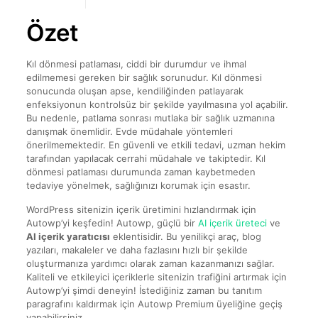
Özet
Kıl dönmesi patlaması, ciddi bir durumdur ve ihmal
edilmemesi gereken bir sağlık sorunudur. Kıl dönmesi
sonucunda oluşan apse, kendiliğinden patlayarak
enfeksiyonun kontrolsüz bir şekilde yayılmasına yol açabilir.
Bu nedenle, patlama sonrası mutlaka bir sağlık uzmanına
danışmak önemlidir. Evde müdahale yöntemleri
önerilmemektedir. En güvenli ve etkili tedavi, uzman hekim
tarafından yapılacak cerrahi müdahale ve takiptedir. Kıl
dönmesi patlaması durumunda zaman kaybetmeden
tedaviye yönelmek, sağlığınızı korumak için esastır.
WordPress sitenizin içerik üretimini hızlandırmak için
Autowp’yi keşfedin! Autowp, güçlü bir
AI içerik üreteci
ve
AI içerik yaratıcısı
eklentisidir. Bu yenilikçi araç, blog
yazıları, makaleler ve daha fazlasını hızlı bir şekilde
oluşturmanıza yardımcı olarak zaman kazanmanızı sağlar.
Kaliteli ve etkileyici içeriklerle sitenizin trafiğini artırmak için
Autowp’yi şimdi deneyin! İstediğiniz zaman bu tanıtım
paragrafını kaldırmak için Autowp Premium üyeliğine geçiş
yapabilirsiniz.