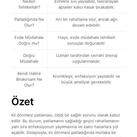
Neden
Enfekte sıvı yayılabilir, tekrarlayan
Tehlikelidir?
apseler kalıcı hasar bırakabilir.
Patladığında Ne
Ani bir rahatlama olur, ancak ağrı
Olur?
devam edebilir.
Evde Müdahale
Hayır, evde müdahale tehlikeli
Doğru mu?
sonuçlar doğurabilir.
Doğru
Uzman tarafından cerrahi drenaj
Müdahale
uygulanmalıdır.
Kendi Haline
Kronikleşir, enfeksiyon yayılabilir ve
Bırakırsam Ne
büyük ameliyat gerekebilir.
Olur?
Özet
Kıl dönmesi patlaması, ciddi bir sağlık sorunu olarak kabul
edilir. Bu durum, patlamanın sağladığı geçici rahatlamanın
yanı sıra enfeksiyonun yayılmasına ve kalıcı hasarlara yol
açabilir. Dolayısıyla, kıl dönmesi patladığında mutlaka bir