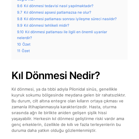
9.6
Kıl dönmesi tedavisi nasıl yapılmaktadır?
9.7
Kıl dönmesi apsesi patlamazsa ne olur?
9.8
Kıl dönmesi patlaması sonrası iyileşme süreci nasıldır?
9.9
Kıl dönmesi tehlikeli midir?
9.10
Kıl dönmesi patlaması ile ilgili en önemli uyarılar
nelerdir?
10
Özet
11
Özet
Kıl Dönmesi Nedir?
Kıl dönmesi, ya da tıbbi adıyla Pilonidal sinüs, genellikle
kuyruk sokumu bölgesinde meydana gelen bir rahatsızlıktır.
Bu durum, cilt altına entegre olan kılların ortaya çıkması ve
zamanla iltihaplanmasıyla karakterizedir. Hasta, oturma
sırasında ağrı ile birlikte aniden gelişen şişlik hissi
yaşayabilir. Herkesin kıl dönmesi geliştirme riski vardır ama
genç erkeklerin, özellikle de kıllı ve fazla terleyenlerin bu
duruma daha yatkın olduğu gözlemlenmiştir.