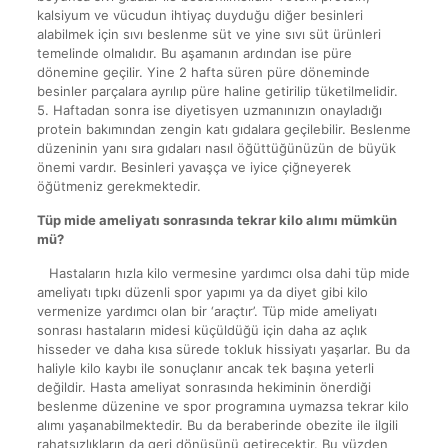
kalsiyum ve vücudun ihtiyaç duyduğu diğer besinleri
alabilmek için sıvı beslenme süt ve yine sıvı süt ürünleri
temelinde olmalıdır. Bu aşamanın ardından ise püre
dönemine geçilir. Yine 2 hafta süren püre döneminde
besinler parçalara ayrılıp püre haline getirilip tüketilmelidir.
5. Haftadan sonra ise diyetisyen uzmanınızın onayladığı
protein bakımından zengin katı gıdalara geçilebilir. Beslenme
düzeninin yanı sıra gıdaları nasıl öğüttüğünüzün de büyük
önemi vardır. Besinleri yavaşça ve iyice çiğneyerek
öğütmeniz gerekmektedir.
Tüp mide ameliyatı sonrasında tekrar kilo alımı mümkün
mü?
Hastaların hızla kilo vermesine yardımcı olsa dahi tüp mide
ameliyatı tıpkı düzenli spor yapımı ya da diyet gibi kilo
vermenize yardımcı olan bir ‘araçtır’. Tüp mide ameliyatı
sonrası hastaların midesi küçüldüğü için daha az açlık
hisseder ve daha kısa sürede tokluk hissiyatı yaşarlar. Bu da
haliyle kilo kaybı ile sonuçlanır ancak tek başına yeterli
değildir. Hasta ameliyat sonrasında hekiminin önerdiği
beslenme düzenine ve spor programına uymazsa tekrar kilo
alımı yaşanabilmektedir. Bu da beraberinde obezite ile ilgili
rahatsızlıkların da geri dönüşünü getirecektir. Bu yüzden