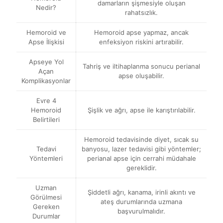
damarların şişmesiyle oluşan
Nedir?
rahatsızlık.
Hemoroid ve
Hemoroid apse yapmaz, ancak
Apse İlişkisi
enfeksiyon riskini artırabilir.
Apseye Yol
Tahriş ve iltihaplanma sonucu perianal
Açan
apse oluşabilir.
Komplikasyonlar
Evre 4
Hemoroid
Şişlik ve ağrı, apse ile karıştırılabilir.
Belirtileri
Hemoroid tedavisinde diyet, sıcak su
Tedavi
banyosu, lazer tedavisi gibi yöntemler;
Yöntemleri
perianal apse için cerrahi müdahale
gereklidir.
Uzman
Şiddetli ağrı, kanama, irinli akıntı ve
Görülmesi
ateş durumlarında uzmana
Gereken
başvurulmalıdır.
Durumlar