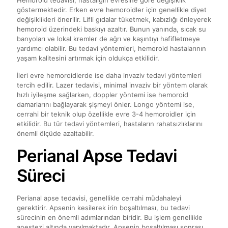
Hemoroid tedavisi, hastalığın evresine göre değişiklik
göstermektedir. Erken evre hemoroidler için genellikle diyet
değişiklikleri önerilir. Lifli gıdalar tüketmek, kabızlığı önleyerek
hemoroid üzerindeki baskıyı azaltır. Bunun yanında, sıcak su
banyoları ve lokal kremler de ağrı ve kaşıntıyı hafifletmeye
yardımcı olabilir. Bu tedavi yöntemleri, hemoroid hastalarının
yaşam kalitesini artırmak için oldukça etkilidir.
İleri evre hemoroidlerde ise daha invaziv tedavi yöntemleri
tercih edilir. Lazer tedavisi, minimal invaziv bir yöntem olarak
hızlı iyileşme sağlarken, doppler yöntemi ise hemoroid
damarlarını bağlayarak şişmeyi önler. Longo yöntemi ise,
cerrahi bir teknik olup özellikle evre 3-4 hemoroidler için
etkilidir. Bu tür tedavi yöntemleri, hastaların rahatsızlıklarını
önemli ölçüde azaltabilir.
Perianal Apse Tedavi
Süreci
Perianal apse tedavisi, genellikle cerrahi müdahaleyi
gerektirir. Apsenin kesilerek irin boşaltılması, bu tedavi
sürecinin en önemli adımlarından biridir. Bu işlem genellikle
anestezi altında yapılmaktadır. Apsenin boşaltılması sonrası,