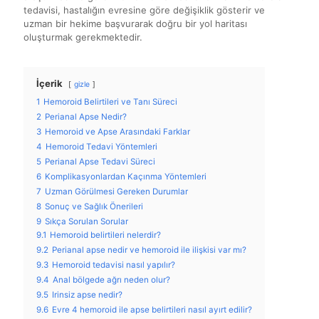
tedavisi, hastalığın evresine göre değişiklik gösterir ve
uzman bir hekime başvurarak doğru bir yol haritası
oluşturmak gerekmektedir.
İçerik
gizle
1
Hemoroid Belirtileri ve Tanı Süreci
2
Perianal Apse Nedir?
3
Hemoroid ve Apse Arasındaki Farklar
4
Hemoroid Tedavi Yöntemleri
5
Perianal Apse Tedavi Süreci
6
Komplikasyonlardan Kaçınma Yöntemleri
7
Uzman Görülmesi Gereken Durumlar
8
Sonuç ve Sağlık Önerileri
9
Sıkça Sorulan Sorular
9.1
Hemoroid belirtileri nelerdir?
9.2
Perianal apse nedir ve hemoroid ile ilişkisi var mı?
9.3
Hemoroid tedavisi nasıl yapılır?
9.4
Anal bölgede ağrı neden olur?
9.5
Irinsiz apse nedir?
9.6
Evre 4 hemoroid ile apse belirtileri nasıl ayırt edilir?