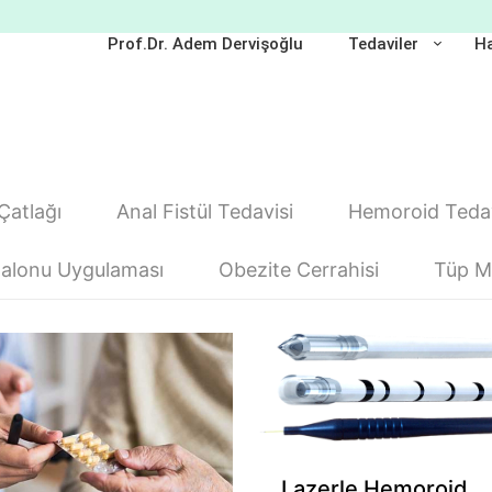
Prof.Dr. Adem Dervişoğlu
Tedaviler
Ha
Çatlağı
Anal Fistül Tedavisi
Hemoroid Tedav
alonu Uygulaması
Obezite Cerrahisi
Tüp Mi
Lazerle Hemoroid