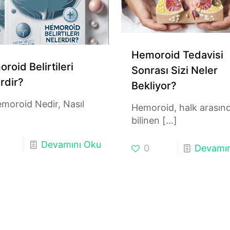
Hemoroid Tedavisi
roid Belirtileri
Sonrası Sizi Neler
rdir?
Bekliyor?
moroid Nedir, Nasıl
Hemoroid, halk arasın
bilinen
[…]
Devamını Oku
0
Devamın