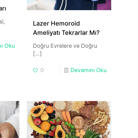
arı
i,
Lazer Hemoroid
Ameliyatı Tekrarlar Mı?
ı Oku
Doğru Evrelere ve Doğru
[…]
0
Devamını Oku