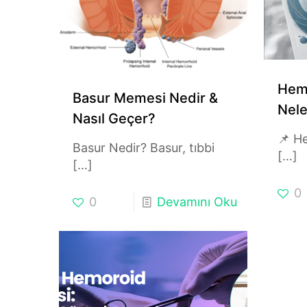
Hemo
Basur Memesi Nedir &
Nele
Nasıl Geçer?
📌 He
Basur Nedir? Basur, tıbbi
[…]
[…]
0
0
Devamını Oku