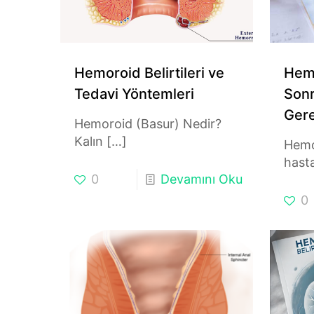
Hemoroid Belirtileri ve
Hemo
Tedavi Yöntemleri
Sonr
Gere
Hemoroid (Basur) Nedir?
Kalın
[…]
Hemo
hasta
0
Devamını Oku
0