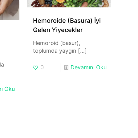
Hemoroide (Basura) İyi
Gelen Yiyecekler
Hemoroid (basur),
toplumda yaygın
[…]
da
0
Devamını Oku
ı Oku