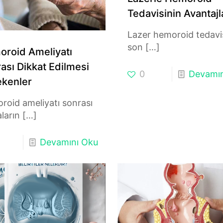
Tedavisinin Avantajl
Lazer hemoroid tedavis
son
[…]
roid Ameliyatı
ası Dikkat Edilmesi
0
Devamın
kenler
roid ameliyatı sonrası
ların
[…]
Devamını Oku