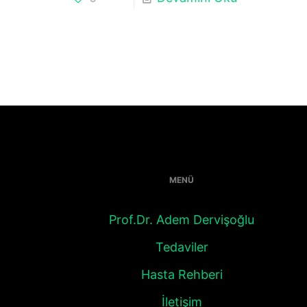
MENÜ
Prof.Dr. Adem Dervişoğlu
Tedaviler
Hasta Rehberi
İletişim