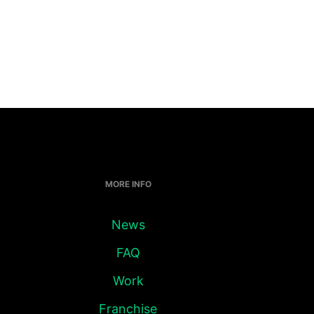
MORE INFO
News
FAQ
Work
Franchise