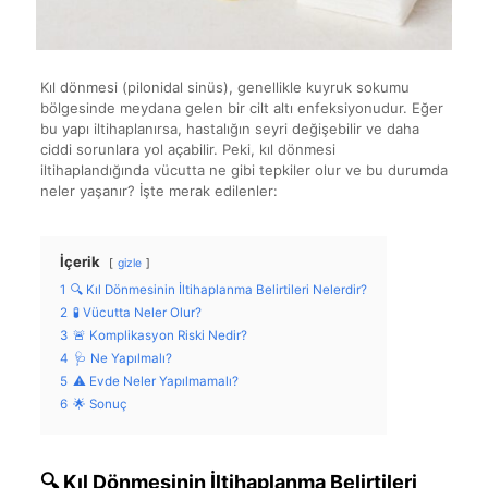
Kıl dönmesi (pilonidal sinüs), genellikle kuyruk sokumu
bölgesinde meydana gelen bir cilt altı enfeksiyonudur. Eğer
bu yapı iltihaplanırsa, hastalığın seyri değişebilir ve daha
ciddi sorunlara yol açabilir. Peki, kıl dönmesi
iltihaplandığında vücutta ne gibi tepkiler olur ve bu durumda
neler yaşanır? İşte merak edilenler:
İçerik
gizle
1
🔍 Kıl Dönmesinin İltihaplanma Belirtileri Nelerdir?
2
🧪 Vücutta Neler Olur?
3
🚨 Komplikasyon Riski Nedir?
4
🩺 Ne Yapılmalı?
5
⚠️ Evde Neler Yapılmamalı?
6
🌟 Sonuç
🔍 Kıl Dönmesinin İltihaplanma Belirtileri